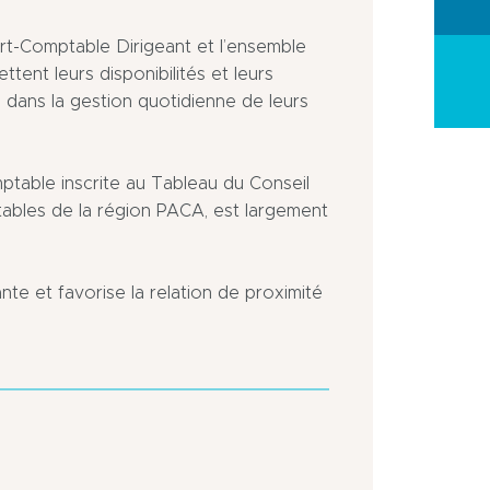
ert-Comptable Dirigeant et l’ensemble
ent leurs disponibilités et leurs
 dans la gestion quotidienne de leurs
table inscrite au Tableau du Conseil
ables de la région PACA, est largement
nte et favorise la relation de proximité
la
En
ville
périphérie
de