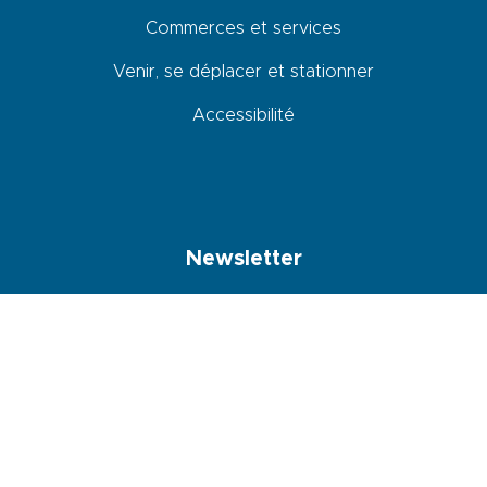
Commerces et services
Venir, se déplacer et stationner
Accessibilité
Newsletter
En cochant cette case, je donne mon accord pour que les données
saisies dans ce formulaire soit utilisées pour m’envoyer la newsletter