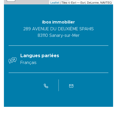
Leaflet
| Tiles © Esri — Esri, DeLorme, NAVTEQ
ibox immobilier
289 AVENUE DU DEUXIÈME SPAHIS
83110
Sanary-sur-Mer
Langues parlées
Français