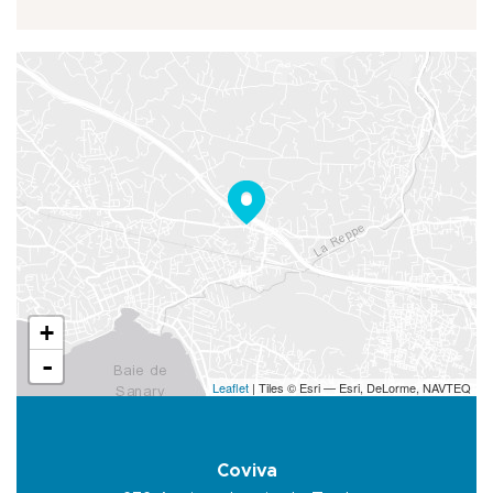
+
-
Leaflet
| Tiles © Esri — Esri, DeLorme, NAVTEQ
Coviva