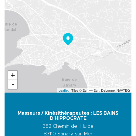
+
-
Leaflet
| Tiles © Esri — Esri, DeLorme, NAVTEQ
Masseurs / Kinésithérapeutes : LES BAINS
D'HIPPOCRATE
382 Chemin de l'Huide
83110
Sanary-sur-Mer