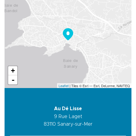
+
-
Leaflet
| Tiles © Esri — Esri, DeLorme, NAVTEQ
Au Dé Lisse
9 Rue Laget
83110
Sanary-sur-Mer