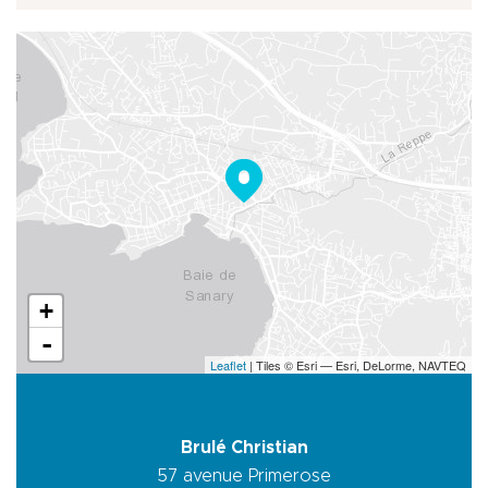
+
-
Leaflet
| Tiles © Esri — Esri, DeLorme, NAVTEQ
Brulé Christian
57 avenue Primerose