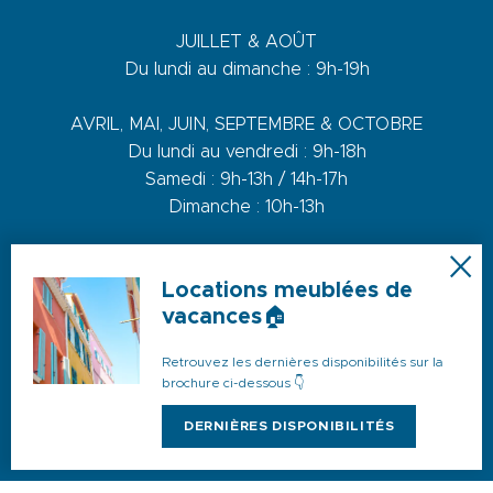
JUILLET & AOÛT
Du lundi au dimanche : 9h-19h
AVRIL, MAI, JUIN, SEPTEMBRE & OCTOBRE
Du lundi au vendredi : 9h-18h
Samedi : 9h-13h / 14h-17h
Dimanche : 10h-13h
DE NOVEMBRE A MARS
Locations meublées de
Du lundi au vendredi : 9h-12h30 / 14h-17h30
vacances🏠
Samedi : 9h-12h30 / 14h-17h
Retrouvez les dernières disponibilités sur la
brochure ci-dessous 👇
1 quai du Levant - 70001
DERNIÈRES DISPONIBILITÉS
83110 Sanary-sur-Mer