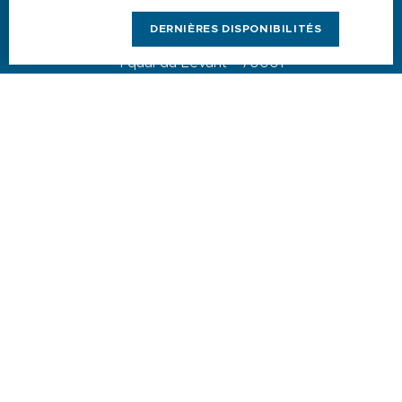
DERNIÈRES DISPONIBILITÉS
1 quai du Levant - 70001
83110 Sanary-sur-Mer
Téléphone :
+33 (0)4 94 74 01 04
Mail :
info@sanary-tourisme.com
NOUS CONTACTER
Menu