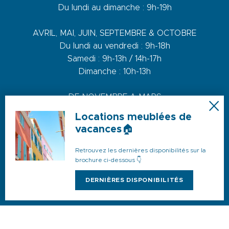
Du lundi au dimanche : 9h-19h
AVRIL, MAI, JUIN, SEPTEMBRE & OCTOBRE
Du lundi au vendredi : 9h-18h
Samedi : 9h-13h / 14h-17h
Dimanche : 10h-13h
DE NOVEMBRE A MARS
Du lundi au vendredi : 9h-12h30 / 14h-17h30
Locations meublées de
Samedi : 9h-12h30 / 14h-17h
vacances🏠
Retrouvez les dernières disponibilités sur la
brochure ci-dessous 👇
1 quai du Levant - 70001
DERNIÈRES DISPONIBILITÉS
83110 Sanary-sur-Mer
Téléphone :
+33 (0)4 94 74 01 04
Mail :
info@sanary-tourisme.com