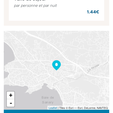
par personne et par nuit
1.44€
+
-
Leaflet
| Tiles © Esri — Esri, DeLorme, NAVTEQ