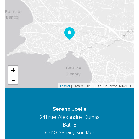
+
-
Leaflet
| Tiles © Esri — Esri, DeLorme, NAVTEQ
Sereno Joelle
241 rue Alexandre Dumas
Bât. B
83110
Sanary-sur-Mer