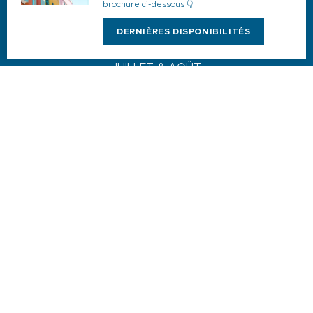
brochure ci-dessous 👇
DERNIÈRES DISPONIBILITÉS
NOS HORAIRES D’OUVERTURE
JUILLET & AOÛT
Du lundi au dimanche : 9h-19h
AVRIL, MAI, JUIN, SEPTEMBRE & OCTOBRE
Du lundi au vendredi : 9h-18h
Samedi : 9h-13h / 14h-17h
Dimanche : 10h-13h
DE NOVEMBRE A MARS
Du lundi au vendredi : 9h-12h30 / 14h-17h30
Samedi : 9h-12h30 / 14h-17h
1 quai du Levant - 70001