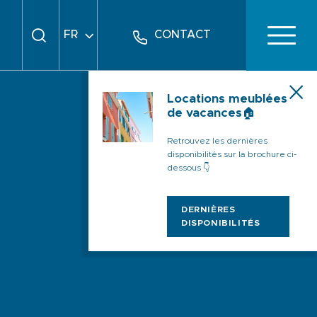
FR
CONTACT
EN
DE
Locations meublées
de vacances🏠
Retrouvez les dernières
disponibilités sur la brochure ci-
dessous 👇
DERNIÈRES
DISPONIBILITÉS