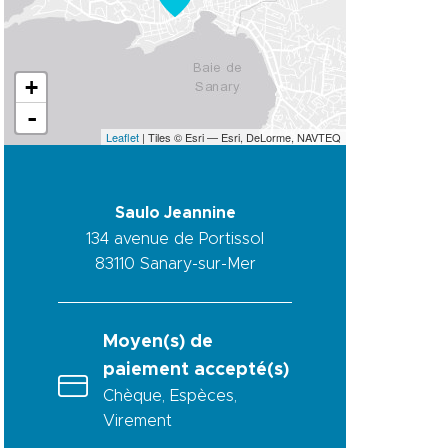
+
-
Leaflet
| Tiles © Esri — Esri, DeLorme, NAVTEQ
Saulo Jeannine
134 avenue de Portissol
83110
Sanary-sur-Mer
Moyen(s) de
paiement accepté(s)
Chèque, Espèces,
Virement