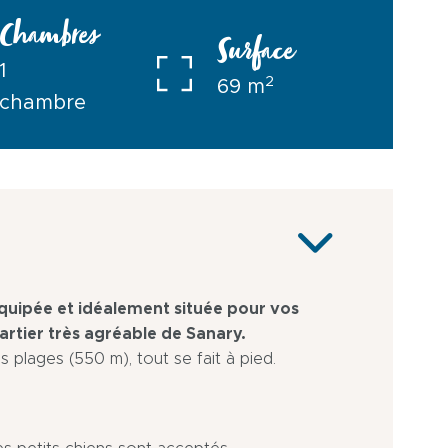
Chambres
Surface
1
2
69 m
chambre
quipée et idéalement située pour vos
artier très agréable de Sanary.
s plages (550 m), tout se fait à pied.