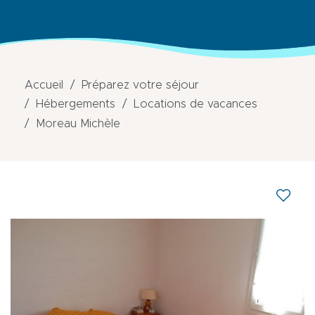
Accueil
Préparez votre séjour
Hébergements
Locations de vacances
Moreau Michèle