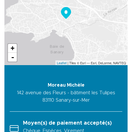
+
-
Leaflet
| Tiles © Esri — Esri, DeLorme, NAVTEQ
Moreau Michèle
142 avenue des Fleurs - bâtiment les Tulipes
83110
Sanary-sur-Mer
Moyen(s) de paiement accepté(s)
Chèque, Espèces, Virement