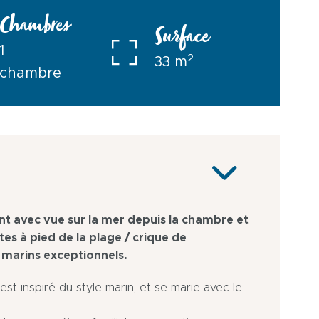
Chambres
Surface
1
2
33 m
chambre
nt avec vue sur la mer depuis la chambre et
tes à pied de la plage / crique de
 marins exceptionnels.
t inspiré du style marin, et se marie avec le