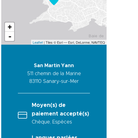
+
-
Leaflet
| Tiles © Esri — Esri, DeLorme, NAVTEQ
San Martin Yann
511 chemin de la Marine
83110
Sanary-sur-Mer
Moyen(s) de
paiement accepté(s)
Chèque, Espèces