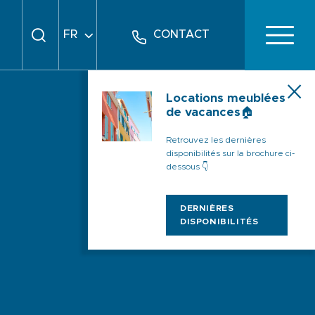
FR
CONTACT
EN
DE
Locations meublées
de vacances🏠
Retrouvez les dernières
disponibilités sur la brochure ci-
dessous 👇
DERNIÈRES
DISPONIBILITÉS