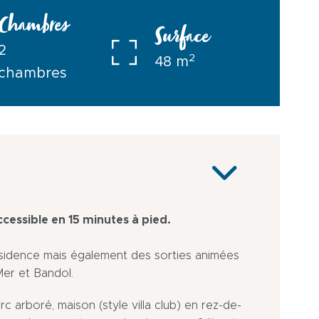
Chambres
Surface
2
2
48 m
chambres
ccessible en 15 minutes à pied.
ésidence mais également des sorties animées
Mer et Bandol.
c arboré, maison (style villa club) en rez-de-