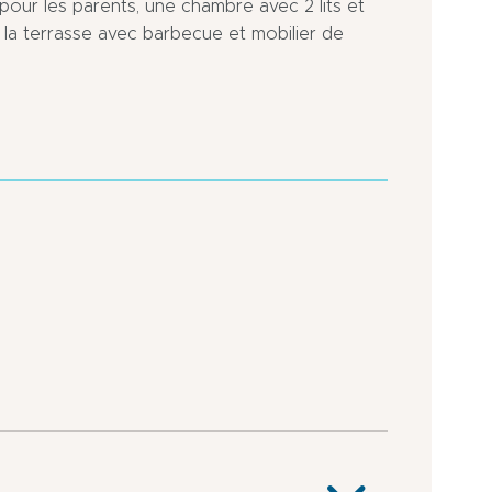
our les parents, une chambre avec 2 lits et
 la terrasse avec barbecue et mobilier de
En
Sortie
périphérie
d’Autoroute
de
à
la
moins
ville
de
5
km