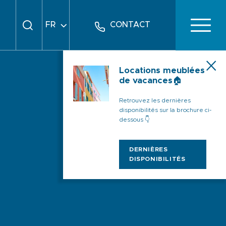
FR
CONTACT
EN
DE
Locations meublées
de vacances🏠
Retrouvez les dernières
disponibilités sur la brochure ci-
dessous 👇
DERNIÈRES
DISPONIBILITÉS