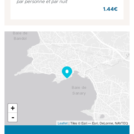
par personne et par nuit
1.44€
+
-
Leaflet
| Tiles © Esri — Esri, DeLorme, NAVTEQ