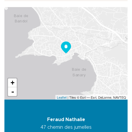
+
-
Leaflet
| Tiles © Esri — Esri, DeLorme, NAVTEQ
Feraud Nathalie
47 chemin des jumelles