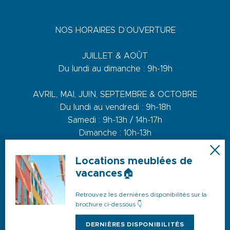
NOS HORAIRES D’OUVERTURE
JUILLET & AOÛT
Du lundi au dimanche : 9h-19h
AVRIL, MAI, JUIN, SEPTEMBRE & OCTOBRE
Du lundi au vendredi : 9h-18h
Samedi : 9h-13h / 14h-17h
Dimanche : 10h-13h
DE NOVEMBRE A MARS
Locations meublées de
Du lundi au vendredi : 9h-12h30 / 14h-17h30
vacances🏠
Samedi : 9h-12h30 / 14h-17h
Retrouvez les dernières disponibilités sur la
brochure ci-dessous 👇
DERNIÈRES DISPONIBILITÉS