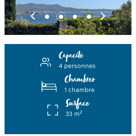
Capacité
4 personnes
Chambres
1 chambre
Surface
2
33 m