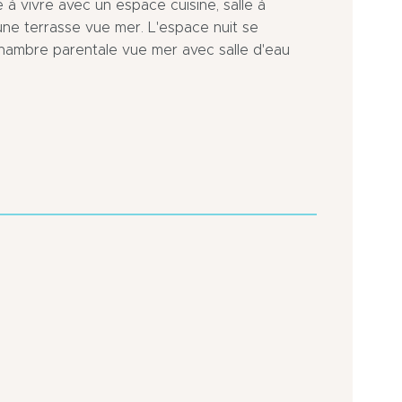
 à vivre avec un espace cuisine, salle à
une terrasse vue mer. L'espace nuit se
ambre parentale vue mer avec salle d'eau
Port
Sortie
de
d’Autoroute
plaisance
à
à
moins
moins
de
de
5
500
km
m
Centre
Vue
ville