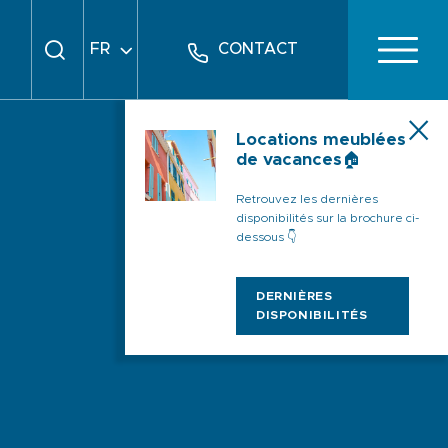
FR
CONTACT
EN
DE
Locations meublées
de vacances🏠
Retrouvez les dernières
disponibilités sur la brochure ci-
dessous 👇
DERNIÈRES
DISPONIBILITÉS