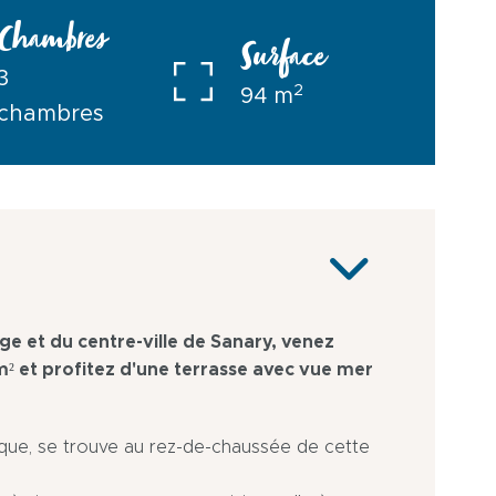
Chambres
Surface
3
2
94 m
chambres
e et du centre-ville de Sanary, venez
² et profitez d'une terrasse avec vue mer
lique, se trouve au rez-de-chaussée de cette