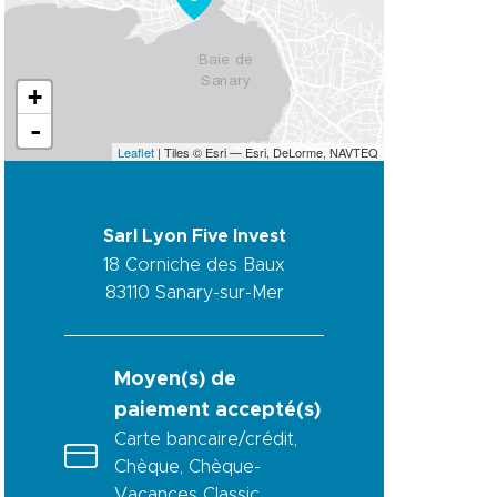
+
-
Leaflet
| Tiles © Esri — Esri, DeLorme, NAVTEQ
Sarl Lyon Five Invest
18 Corniche des Baux
83110
Sanary-sur-Mer
Moyen(s) de
paiement accepté(s)
Carte bancaire/crédit,
Chèque, Chèque-
Vacances Classic,