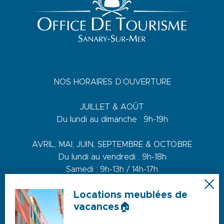
NOS HORAIRES D’OUVERTURE
JUILLET & AOÛT
Du lundi au dimanche : 9h-19h
AVRIL, MAI, JUIN, SEPTEMBRE & OCTOBRE
Du lundi au vendredi : 9h-18h
Samedi : 9h-13h / 14h-17h
Dimanche : 10h-13h
Locations meublées de
vacances🏠
DE NOVEMBRE A MARS
Du lundi au vendredi : 9h-12h30 / 14h-17h30