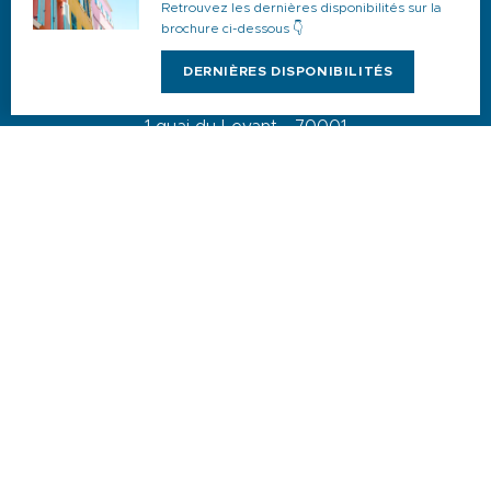
Retrouvez les dernières disponibilités sur la
Samedi : 9h-12h30 / 14h-17h
brochure ci-dessous 👇
DERNIÈRES DISPONIBILITÉS
1 quai du Levant - 70001
83110 Sanary-sur-Mer
Téléphone :
+33 (0)4 94 74 01 04
Mail :
info@sanary-tourisme.com
NOUS CONTACTER