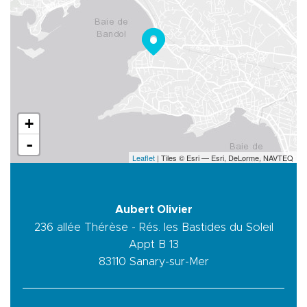
+
-
Leaflet
| Tiles © Esri — Esri, DeLorme, NAVTEQ
Aubert Olivier
236 allée Thérèse - Rés. les Bastides du Soleil
Appt B 13
83110
Sanary-sur-Mer