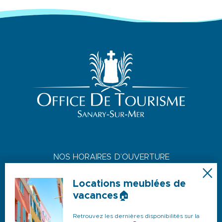
NOS HORAIRES D’OUVERTURE
JUILLET & AOÛT
Locations meublées de
Du lundi au dimanche : 9h-19h
vacances🏠
Retrouvez les dernières disponibilités sur la
AVRIL, MAI, JUIN, SEPTEMBRE & OCTOBRE