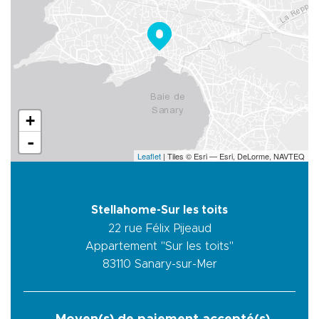
+
-
Leaflet
| Tiles © Esri — Esri, DeLorme, NAVTEQ
Stellahome-Sur les toits
22 rue Félix Pijeaud
Appartement "Sur les toits"
83110
Sanary-sur-Mer