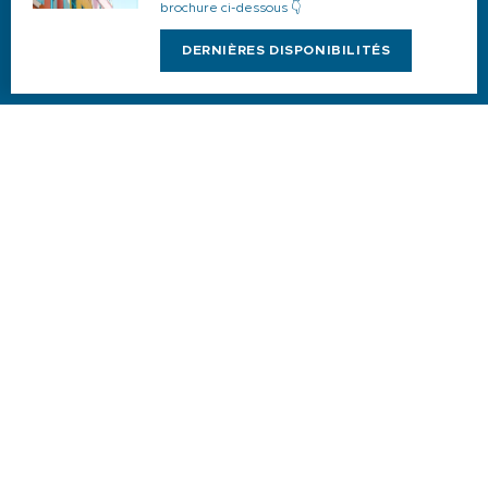
brochure ci-dessous 👇
Du lundi au vendredi : 9h-18h
Samedi : 9h-13h / 14h-17h
DERNIÈRES DISPONIBILITÉS
Dimanche : 10h-13h
DE NOVEMBRE A MARS
Du lundi au vendredi : 9h-12h30 / 14h-17h30
Samedi : 9h-12h30 / 14h-17h
1 quai du Levant - 70001
83110 Sanary-sur-Mer
Téléphone :
+33 (0)4 94 74 01 04
Mail :
info@sanary-tourisme.com