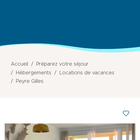
Accueil
Préparez votre séjour
Hébergements
Locations de vacances
Peyre Gilles