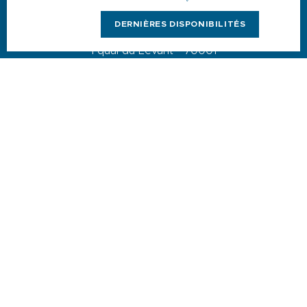
DERNIÈRES DISPONIBILITÉS
1 quai du Levant - 70001
83110 Sanary-sur-Mer
Téléphone :
+33 (0)4 94 74 01 04
Mail :
info@sanary-tourisme.com
NOUS CONTACTER
Menu