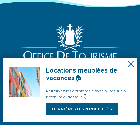
Locations meublées de
vacances🏠
Retrouvez les dernières disponibilités sur la
NOS HORAIRES D’OUVERTURE
brochure ci-dessous 👇
JUILLET & AOÛT
DERNIÈRES DISPONIBILITÉS
Du lundi au dimanche : 9h-19h
AVRIL, MAI, JUIN, SEPTEMBRE & OCTOBRE
Du lundi au vendredi : 9h-18h