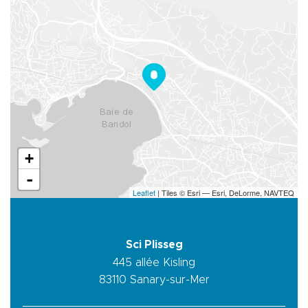
+
-
Leaflet
| Tiles © Esri — Esri, DeLorme, NAVTEQ
Sci Plisseg
445 allée Kisling
83110
Sanary-sur-Mer