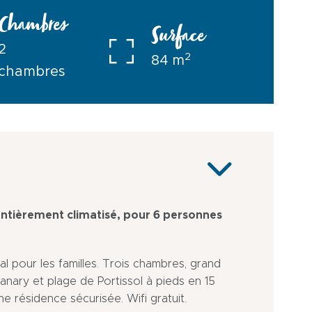
Chambres
Surface
2
2
84 m
chambres
tièrement climatisé, pour 6 personnes
al pour les familles. Trois chambres, grand
Sanary et plage de Portissol à pieds en 15
ne résidence sécurisée. Wifi gratuit.