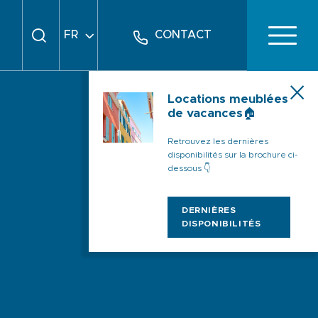
FR
CONTACT
EN
DE
Locations meublées
de vacances🏠
Retrouvez les dernières
disponibilités sur la brochure ci-
dessous 👇
DERNIÈRES
DISPONIBILITÉS