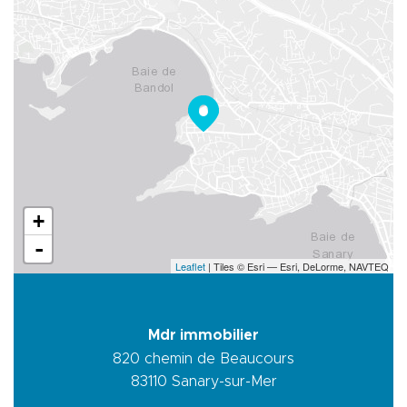
+
-
Leaflet
| Tiles © Esri — Esri, DeLorme, NAVTEQ
Mdr immobilier
820 chemin de Beaucours
83110
Sanary-sur-Mer