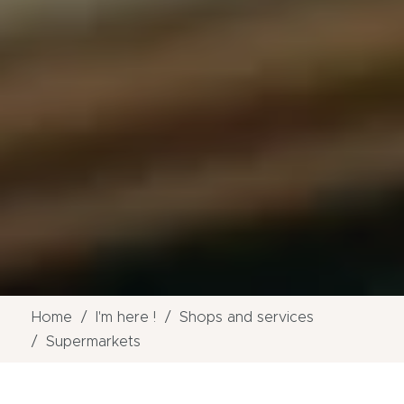
Home
I'm here !
Shops and services
Supermarkets