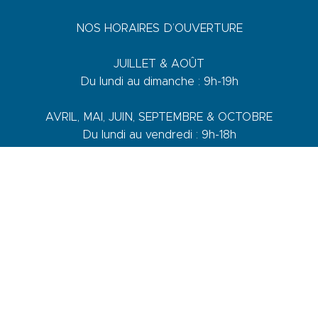
NOS HORAIRES D’OUVERTURE
JUILLET & AOÛT
Du lundi au dimanche : 9h-19h
AVRIL, MAI, JUIN, SEPTEMBRE & OCTOBRE
Du lundi au vendredi : 9h-18h
Samedi : 9h-13h / 14h-17h
Dimanche : 10h-13h
DE NOVEMBRE A MARS
Du lundi au vendredi : 9h-12h30 / 14h-17h30
Samedi : 9h-12h30 / 14h-17h
1 quai du Levant - 70001