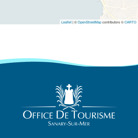
Leaflet
| ©
OpenStreetMap
contributors ©
CARTO